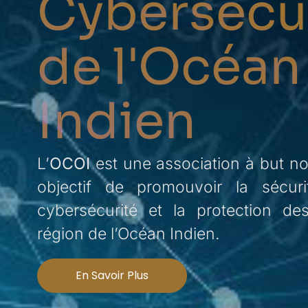
Cybersécu
de l'Océan
Indien
L’
OCOI
est une association à but no
objectif de promouvoir la sécuri
cybersécurité et la protection d
région de l’Océan
Indien.
En Savoir Plus