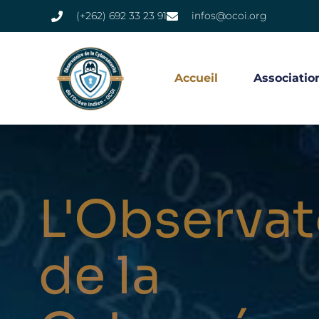
(+262) 692 33 23 91
infos@ocoi.org
Accueil
Associatio
L'Observat
de la