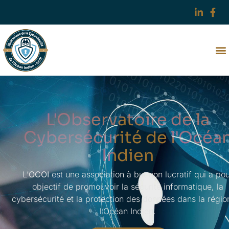
L'Observatoire de la
Cybersécurité de l'Océa
Indien
L’
OCOI
est une association à but non lucratif qui
a pou
objectif de promouvoir la sécurité informatique, la
cybersécurité et la protection des données dans la régio
l’Océan
Indien.